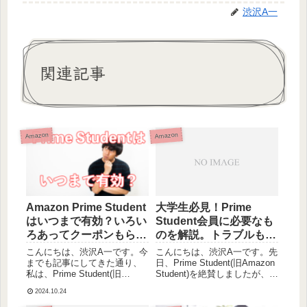
渋沢A一
関連記事
Amazon
Amazon
Amazon Prime Student
大学生必見！Prime
はいつまで有効？いろい
Student会員に必要なも
ろあってクーポンもらっ
のを解説。トラブルも教
た話
えるよ
こんにちは、渋沢A一です。今
こんにちは、渋沢A一です。先
までも記事にしてきた通り、
日、Prime Student(旧Amazon
私は、Prime Student(旧
Student)を絶賛しましたが、そ
Amazon Student)という
の会員になるために必要なも
2024.10.24
amazonの学生会員でした。し
のについて記事にしておきた
かし、先日その会員資格がい
いとおもいます！自分が登録