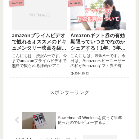
Amazon
Amazon
きなり終了してしまい、今は
しようとしたときに、スムー
通常のAmazonプライム会員...
ズに行かなかった部分があ...
amazonプライムビデオ
Amazonギフト券の有効
で観れるオススメのドキ
期限っていつまでなのか
ュメンタリー映画を紹
シェアする！1年、3年、
介！
10年、あなたのはどれ？
こんにちは、渋沢A一です。今
こんにちは、渋沢A一です。今
までamazonプライムビデオで
日は、Amazonヘビーユーザー
無料で観られる洋画やアニ
の私がAmazonギフト券の有効
メ、キッズ向け作品を紹介し
期限について書いていきたい
2024.10.22
てきましたが、最近プライム
と思います。Amazonギフト券
ビデオの対象作品の幅が広が
はかなり便利でお得だったり
りドキュメンタリー系の作品
する一方、現金ではないので
も良いものも無料で観れるよ
有効期限があるというのが以
スポンサーリンク
うになりました！これは、
外に知られて...
本...
Powerbeats3 Wirelessを買って半年
使ったのでレビューするよ！