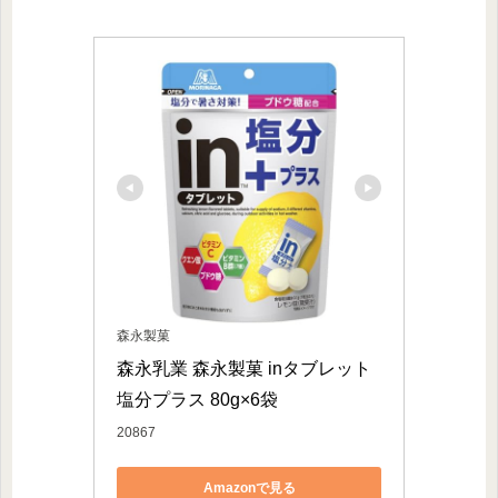
森永製菓
森永乳業 森永製菓 inタブレット
塩分プラス 80g×6袋
20867
Amazonで見る