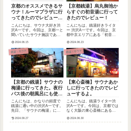
京都のオススメできるサ
【京都銭湯】烏丸御池か
ウナ！ルーマプラザに行
らすぐの初音湯に行って
ってきたのでレビューし
きたのでレビュー！
ます！
こんにちは、サウナ大好き渋
こんにちは、銭湯好きライタ
沢A一です。今回は、京都一と
ー 渋沢A一です。今回は、京
聞いていたサウナ施設である
都中京エリアにある「初音
「ルーマプラザ」に行ってき
湯」という銭湯に行ってきた
2024.06.15
2024.06.23
たのでレビューしたいと思い
のでレビューを書きたいと思
ます。最初にずばり言ってお
います。烏丸御池から徒歩数
銭湯・サウナ
銭湯・サウナ
くと、「めっちゃ良かった」
分のエリアという抜群の立地
です！宿泊も可能なので、気
にあるので、観光でこの中心
になっている人はぜひこの記
エリアに泊まっている人にも
事を...
オスス...
【京都の銭湯】サウナの
【東心斎橋】サウナあか
梅湯に行ってきた。夜行
しに行ってきたのでレビ
バス後の朝風呂にも使え
ューするよ。
るよ！
こんにちは、かなりの頻度で
こんにちは、銭湯ライター渋
銭湯に通い中の渋沢A一です。
沢A一です。今回は、京都では
先日、「サウナの梅湯」に行
なく大阪の東心斎橋にある
ってきたので、そのレビュー
「サウナあかし」というサウ
2024.09.27
2024.06.30
を書きたいと思います。だい
ナについて書きたいと思いま
ぶ前に一度行ったきりで最近
す。繁華街にあり立地的にも
ほとんど行っていなかったの
良いので、ぜひ参考にしてみ