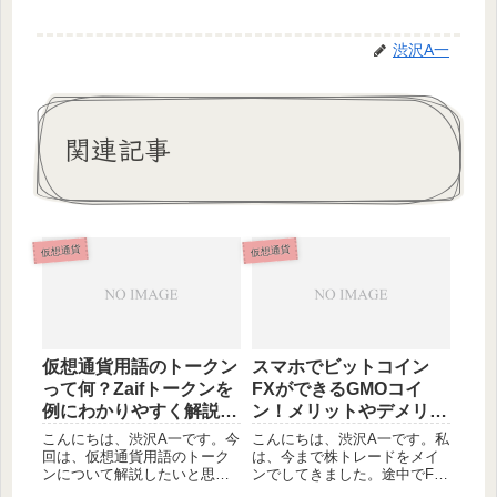
渋沢A一
関連記事
仮想通貨
仮想通貨
仮想通貨用語のトークン
スマホでビットコイン
って何？Zaifトークンを
FXができるGMOコイ
例にわかりやすく解説す
ン！メリットやデメリッ
るよ！
トを紹介します。
こんにちは、渋沢A一です。今
こんにちは、渋沢A一です。私
回は、仮想通貨用語のトーク
は、今まで株トレードをメイ
ンについて解説したいと思い
ンでしてきました。途中でFX
ます。トークンは、普通にZaif
をやったりもしましたが、基