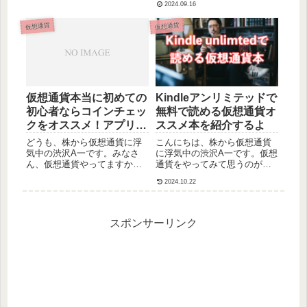
2024.09.16
とかで買えるので「ビットコ
本株一筋でやってきました。
インやイーサリアムと同じだ
ですが、最近あまりの大学で
仮想通貨
仮想通貨
けど名前が違うコイン」くら
の研究や自分の活動が忙しく
いに思われるかもしれません
すぎて、株のトレードができ
が、実際は結構違います。...
ずにいました。そんなとき出
会...
仮想通貨本当に初めての
Kindleアンリミテッドで
初心者ならコインチェッ
無料で読める仮想通貨オ
クをオススメ！アプリ操
ススメ本を紹介するよ
作が簡単で盗難補償もあ
どうも、株から仮想通貨に浮
こんにちは、株から仮想通貨
るよ
気中の渋沢A一です。みなさ
に浮気中の渋沢A一です。仮想
ん、仮想通貨やってますか？
通貨をやってみて思うのがワ
2017年は仮想通貨元年何て言
ードが難しいということ。た
2024.10.22
われていますが、まだまだ仮
ぶんこういう感想を持ってい
想通貨が盛り上がるのはこれ
る人は、始めたばかりの初心
からですよ！（そもそも元年
者・入門者には結構多いので
ならここがスタートってこと
はないでしょうか？株をやっ
スポンサーリンク
だしね）ってなわけで、今回
ていた時は、基本わからなく
は...
ても...