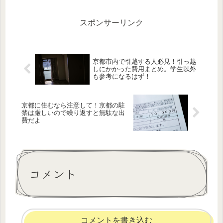
て日給ふっ飛んだ。私は、自
ティーもありますよね。そ
転車と原付がメインの移動手
う、スキー&スノボー！そんな
段なので、この二種類につい
わけで関西圏、というか京都
スポンサーリンク
ての話で...
から行けるスキー場をまとめ
てみ...
京都市内で引越する人必見！引っ越
しにかかった費用まとめ。学生以外
も参考になるはず！
京都に住むなら注意して！京都の駐
禁は厳しいので繰り返すと無駄な出
費だよ
コメント
コメントを書き込む