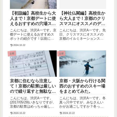
【初詣編】高校生から大
【神社仏閣編】高校生か
人まで！京都デートに使
ら大人まで！京都のクリ
えるおすすめの穴場スポ
スマスにオススメのデー
ットを紹介するよ
トスポットを紹介するよ
こんにちは、渋沢A一です。京
こんにちは、渋沢A一です。先
都デートに使えるおすすめス
日、クリスマスにオススメの
ポットの紹介です！以前に、
京都のイルミネーションスポ
イルミネーション編と神社仏
ットを紹介しました。今回
2024.10.22
閣編をご紹介しましたが、今
は、その神社仏閣編です。前
回は初詣編です！しかも、今
回のイルミネーション編と比
京都
京都
回紹介するのは穴場スポット
べると、より落ち着いた場所
なので、正月に京都デートを
なので、まったりデートをし
考えている方は要チェックで
たい人は、こちらが参考にな
す！...
るので...
京都に住むなら注意し
京都・大阪から行ける関
て！京都の駐禁は厳しい
西のおすすめのスキー場
ので繰り返すと無駄な出
をまとめてみた。
費だよ
こんにちは、渋沢A一です。
こんにちは、渋沢A一です。冬
(2017/05/29)いきなりですが、
真っ只中ですが、みなさんい
京都の駐禁はめっちゃ厳しい
かがお過ごしですか？冬って
です。参考＞＞【☆絶望☆】
寒いから家に居がちなんです
2024.10.22
2024.10.22
Uber Eats配達中に駐禁くらっ
が、冬ならではのアクティビ