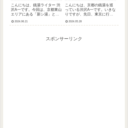
こんにちは、銭湯ライター 渋
こんにちは、京都の銭湯を巡
沢A一です。今回は、京都東山
っている渋沢A一です。いきな
エリアにある「新シ湯」とい
りですが、先日、東京に行っ
う銭湯に行ってきたのでレビ
てきました。私は貧乏人なの
2024.06.21
2024.05.28
ューを書きたいと思います。
で、もちろん夜行バスで東京
周りは、八坂神社や知恩院な
にいきました。京都から東京
ど観光スポットもあり立地抜
だと8時間くらいですかねー。
群ですが、この銭湯自体は地
今回は、がんばって４列シー
スポンサーリンク
元の人に愛されている感じで
トで行ったので片道1600円...
し...