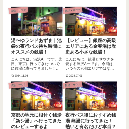
銭湯・サウナ
銭湯・サウナ
湯〜ゆランドあずま｜池
【レビュー】銀座の高級
袋の夜行バス待ち時間に
エリアにある金春湯は歴
オススメの銭湯！
史ある小さな銭湯！
こんにちは、渋沢A一です。先
こんにちは、銭湯とサウナを
日、東京に行ってきたついで
愛する渋沢A一です。今回は、
に銭湯に寄ってきました！京
いつもの京都エリアではな
都へ帰る夜行バスが池袋発だ
く、Uber Eats（ウーバーイー
2024.11.08
2024.07.01
ったので、池袋駅周辺の銭湯
ツ）で遠征してきた東京・銀
を探して行ってきたというわ
座エリアにある「金春湯」と
銭湯・サウナ
銭湯・サウナ
けです。いつもは、京都住み
いう銭湯に行ってきたのでレ
なので京都の銭湯メインです
ビューを書きたいと思いま
が、たまに違う都市の銭湯に
す。泊まっていた「ホテル...
いく...
京都の地元に根付く銭湯
夜行バス後におすすめ銭
「新シ湯」へ行ってきた
湯 燕湯に行ってきた！
のレビューするよ
熱いと有名だけど本当？