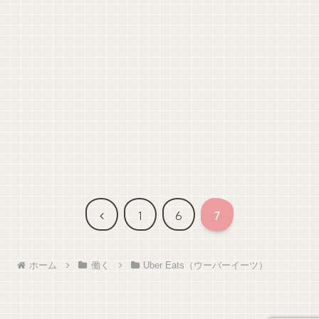
前
1
6
7
へ
ホーム
働く
Uber Eats（ウーバーイーツ）