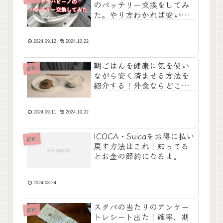
のバッテリー交換をしてみ
た。やり方わかれば安い
し、めっちゃ簡単！
2024.09.12
2024.10.22
朝ごはんを健康に気を使い
節約
ながら安く済ませる方法を
紹介する！外食ならどこが
おすすめ？
2024.09.11
2024.10.22
ICOCA・Suicaをお得に払い
節約
戻す方法はこれ！知ってる
とお金の節約になるよ。
2024.08.24
スタバの当たりのアンケー
節約
トレシート出た！確率、期