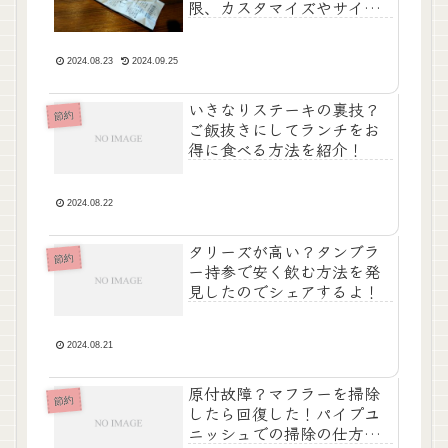
限、カスタマイズやサイズ
も教えるよ。
2024.08.23
2024.09.25
いきなりステーキの裏技？
節約
ご飯抜きにしてランチをお
得に食べる方法を紹介！
2024.08.22
タリーズが高い？タンブラ
節約
ー持参で安く飲む方法を発
見したのでシェアするよ！
2024.08.21
原付故障？マフラーを掃除
節約
したら回復した！パイプユ
ニッシュでの掃除の仕方を